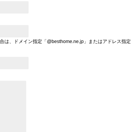
イン指定「@besthome.ne.jp」またはアドレス指定「kuz