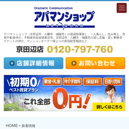
togg
navi
アパマンショップ（京田辺市・八幡市・城陽市）の賃貸部屋探し。一人暮らし。住み替え。売
買不動産仲介。不動産売却金額査定等。京田辺市・八幡市・城陽市の貸し店舗・貸し事務所・
テナントの仲介。マンションオーナー様よりの賃貸経営相談など。
HOME
> 新着情報